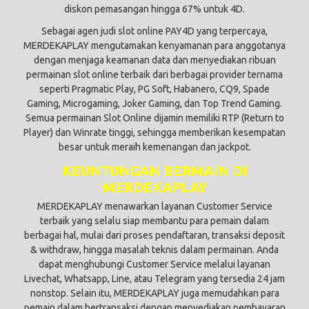
diskon pemasangan hingga 67% untuk 4D.
Sebagai agen judi slot online PAY4D yang terpercaya,
MERDEKAPLAY mengutamakan kenyamanan para anggotanya
dengan menjaga keamanan data dan menyediakan ribuan
permainan slot online terbaik dari berbagai provider ternama
seperti Pragmatic Play, PG Soft, Habanero, CQ9, Spade
Gaming, Microgaming, Joker Gaming, dan Top Trend Gaming.
Semua permainan Slot Online dijamin memiliki RTP (Return to
Player) dan Winrate tinggi, sehingga memberikan kesempatan
besar untuk meraih kemenangan dan jackpot.
KEUNTUNGAN BERMAIN DI
MERDEKAPLAY
MERDEKAPLAY menawarkan layanan Customer Service
terbaik yang selalu siap membantu para pemain dalam
berbagai hal, mulai dari proses pendaftaran, transaksi deposit
& withdraw, hingga masalah teknis dalam permainan. Anda
dapat menghubungi Customer Service melalui layanan
Livechat, Whatsapp, Line, atau Telegram yang tersedia 24 jam
nonstop. Selain itu, MERDEKAPLAY juga memudahkan para
pemain dalam bertransaksi dengan menyediakan pembayaran