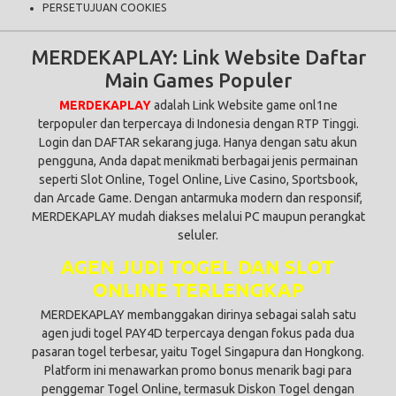
PERSETUJUAN COOKIES
MERDEKAPLAY: Link Website Daftar
Main Games Populer
MERDEKAPLAY
adalah Link Website game onl1ne
terpopuler dan terpercaya di Indonesia dengan RTP Tinggi.
Login dan DAFTAR sekarang juga. Hanya dengan satu akun
pengguna, Anda dapat menikmati berbagai jenis permainan
seperti Slot Online, Togel Online, Live Casino, Sportsbook,
dan Arcade Game. Dengan antarmuka modern dan responsif,
MERDEKAPLAY mudah diakses melalui PC maupun perangkat
seluler.
AGEN JUDI TOGEL DAN SLOT
ONLINE TERLENGKAP
MERDEKAPLAY membanggakan dirinya sebagai salah satu
agen judi togel PAY4D terpercaya dengan fokus pada dua
pasaran togel terbesar, yaitu Togel Singapura dan Hongkong.
Platform ini menawarkan promo bonus menarik bagi para
penggemar Togel Online, termasuk Diskon Togel dengan