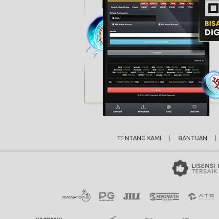
TENTANG KAMI
|
BANTUAN
|