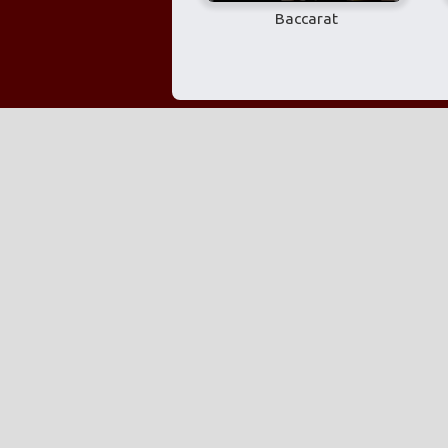
Baccarat