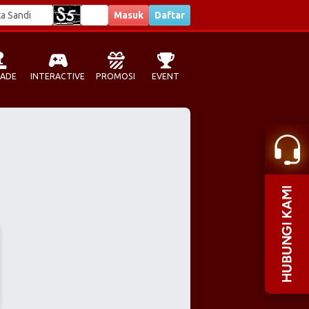
Masuk
Daftar
ADE
INTERACTIVE
PROMOSI
EVENT