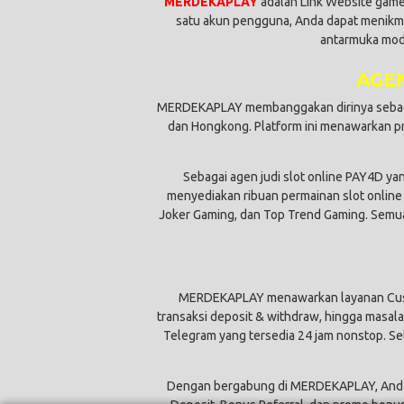
MERDEKAPLAY
adalah Link Website game
satu akun pengguna, Anda dapat menikmat
antarmuka mod
AGEN
MERDEKAPLAY membanggakan dirinya sebagai 
dan Hongkong. Platform ini menawarkan p
Sebagai agen judi slot online PAY4D
menyediakan ribuan permainan slot online 
Joker Gaming, dan Top Trend Gaming. Semua 
MERDEKAPLAY menawarkan layanan Custom
transaksi deposit & withdraw, hingga masal
Telegram yang tersedia 24 jam nonstop. S
Dengan bergabung di MERDEKAPLAY, Anda 