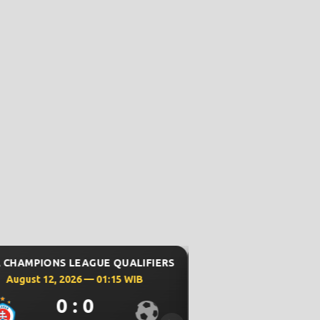
FOOTBALL F24 INTERNATIONAL
FRIENDLY
August 7, 2026 — 21:00 WIB