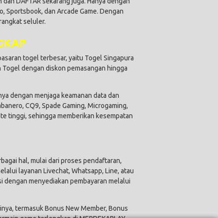
in dan DAFTAR sekarang juga. Hanya dengan
ino, Sportsbook, dan Arcade Game. Dengan
ngkat seluler.
NGKAP
aran togel terbesar, yaitu Togel Singapura
on Togel dengan diskon pemasangan hingga
nya dengan menjaga keamanan data dan
 Habanero, CQ9, Spade Gaming, Microgaming,
rate tinggi, sehingga memberikan kesempatan
ai hal, mulai dari proses pendaftaran,
alui layanan Livechat, Whatsapp, Line, atau
ksi dengan menyediakan pembayaran melalui
rinya, termasuk Bonus New Member, Bonus