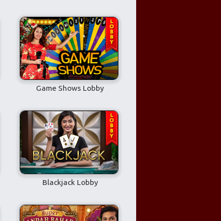
Game Shows Lobby
Blackjack Lobby