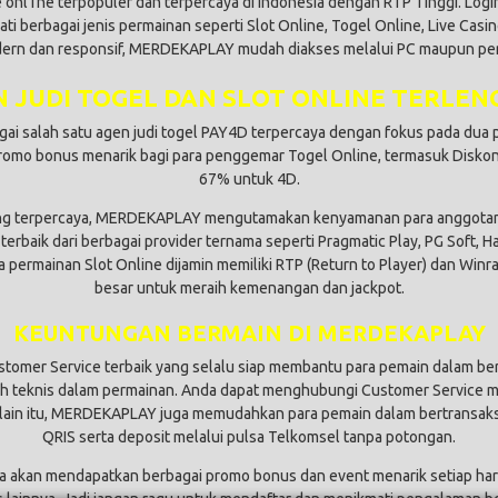
 onl1ne terpopuler dan terpercaya di Indonesia dengan RTP Tinggi. Log
i berbagai jenis permainan seperti Slot Online, Togel Online, Live Cas
ern dan responsif, MERDEKAPLAY mudah diakses melalui PC maupun pera
 JUDI TOGEL DAN SLOT ONLINE TERLE
salah satu agen judi togel PAY4D terpercaya dengan fokus pada dua pas
romo bonus menarik bagi para penggemar Togel Online, termasuk Disk
67% untuk 4D.
 yang terpercaya, MERDEKAPLAY mengutamakan kenyamanan para anggota
terbaik dari berbagai provider ternama seperti Pragmatic Play, PG Soft,
permainan Slot Online dijamin memiliki RTP (Return to Player) dan Win
besar untuk meraih kemenangan dan jackpot.
KEUNTUNGAN BERMAIN DI MERDEKAPLAY
er Service terbaik yang selalu siap membantu para pemain dalam berbag
ah teknis dalam permainan. Anda dapat menghubungi Customer Service mel
elain itu, MERDEKAPLAY juga memudahkan para pemain dalam bertransa
QRIS serta deposit melalui pulsa Telkomsel tanpa potongan.
akan mendapatkan berbagai promo bonus dan event menarik setiap ha