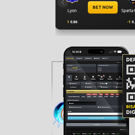
Previous
BET NOW
Union 
Bodo Glimt
Gill
0.75
0.82
-0.75