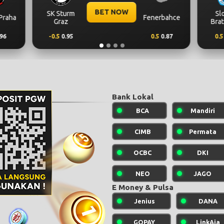
BET NOW
Saint-
e-Paris Saint
e-Inter Milan
oise
Germain
e-F
1.00
0.00
0.45
0.00
-0.77
0.0
Bank Lokal
BCA
Mandiri
CIMB
Permata
OCBC
DKI
NEO
JAGO
E Money & Pulsa
Jenius
DANA
GOPAY
LinkAja