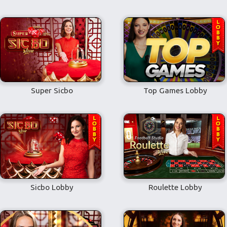
Super Sicbo
Top Games Lobby
Sicbo Lobby
Roulette Lobby