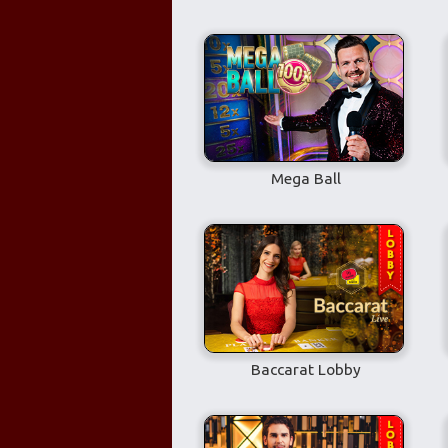
Mega Ball
Baccarat Lobby