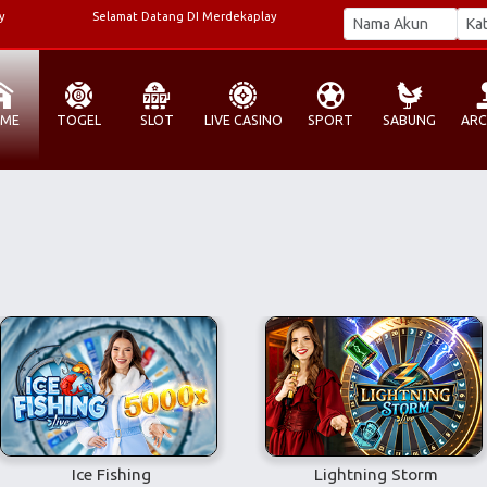
Selamat Datang DI Merdekaplay
ME
TOGEL
SLOT
LIVE CASINO
SPORT
SABUNG
ARC
Ice Fishing
Lightning Storm